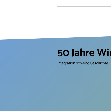
dem Hospitalplatz visavis vo
Windrose. Unser Motto ist „
bei guter Nachbarschaft!“ – m
Unterstützung vom Rotary C
Oberursel und dem Kunstgriff
gemeinsam mit Künstlern un
Geburtstag feiern – und dabe
sammeln für unsere Arbeit m
bedürftigen Kindern. „Musik 
50 Jahre W
aus allen Himmelsrichtungen
Integration schreibt Geschichte