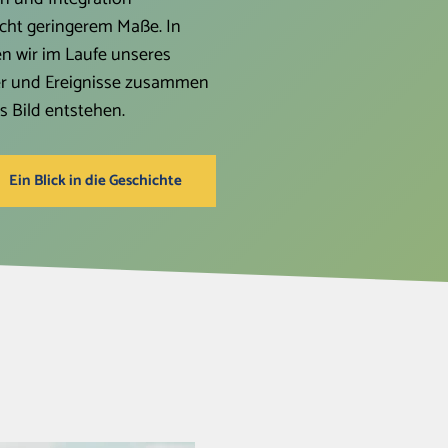
icht geringerem Maße. In
n wir im Laufe unseres
ter und Ereignisse zusammen
es Bild entstehen.
Ein Blick in die Geschichte