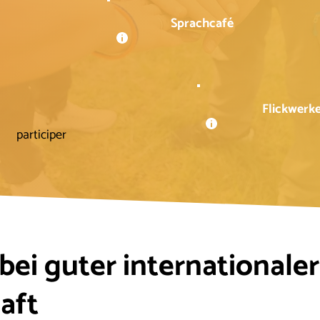
Sprachcafé
Flickwerk
participer
ei guter internationaler
aft