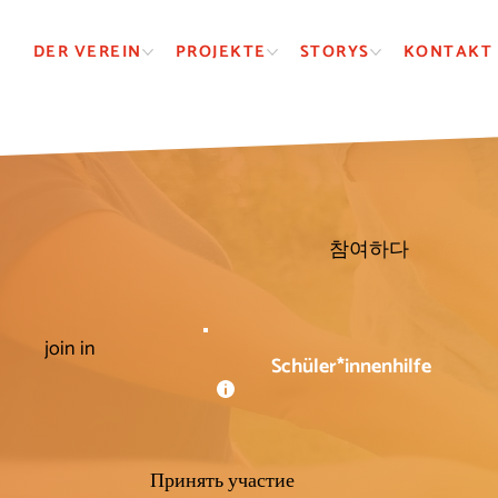
DER VEREIN
PROJEKTE
STORYS
KONTAKT
참여하다
join in
Schüler*innenhilfe
Принять участие