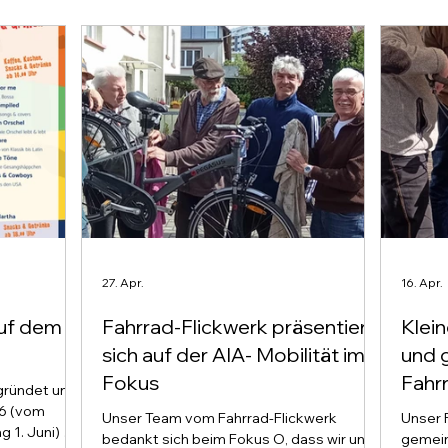
27. Apr.
16. Apr.
auf dem
Fahrrad-Flickwerk präsentiert
Klei
sich auf der AIA- Mobilität im
und 
Fokus
Fahrr
gründet und
Mobil
26 (vom
Unser Team vom Fahrrad-Flickwerk
Unser 
g 1. Juni) auf
bedankt sich beim Fokus O, dass wir uns
gemein