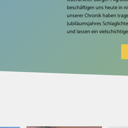
beschäftigen uns heute in n
unserer Chronik haben trage
Jubiläumsjahres Schlaglich
und lassen ein vielschichtig