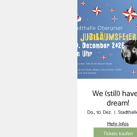
We (still) hav
dream!
Do., 10. Dez.
Mehr Infos
Tickets kaufen