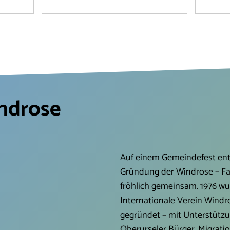
m Kulturcafé
in diesem Jahr mit unserem Stand so
der 'AI
Mitmachen
zentral in der Henchenstr. präsentieren
wir an
it
durften. Mit unserem kleinen
kleine
lub
Servicestand konnten wir vielen
Gangsc
. Wir wollen
Radfahrer*Innen bei kleinen Reparaturen
analys
d Publikum
und Checks an ihren mitgebrachten Räder
eventu
i Geld
behilflich sein. Es gab interessante
ist ko
it besonders
Fachgespräche über die Fahrradtechnik
gerne genomm
& Kleinkunst
und nette Plauschs über alles Mögliche.
gebrau
indrose
“
Der große Zuspruch, den wir für unser
sowie e
ehrenamtliches Werkeln von unseren Gä
handel
Auf einem Gemeindefest ent
Gründung der Windrose – Fam
fröhlich gemeinsam. 1976 wu
Internationale Verein Windro
gegründet – mit Unterstütz
Oberurseler Bürger. Migrati