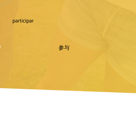
participar
e
参与