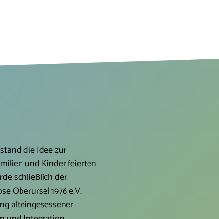
A Mobilität im Fokus'. Dort machen
 ihrem mitgebrachten Rad einen
n Radcheck, z.B. Bremsen oder
haltung nachjustieren oder wir
ieren gemeinsam mit ihnen
elle Technikprobleme. Der Check
stenlos. Spenden werden jedoch
en. Außerdem bieten wir
chte Damen- und Herrenräder,
in paar Roller zum Verkauf an. Es
t sich um Räder, die dem
stand die Idee zur
ilien und Kinder feierten
rde schließlich der
se Oberursel 1976 e.V.
ung alteingesessener
on und Integration