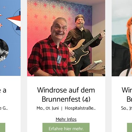
e a
Windrose auf dem
Wi
Brunnenfest (4)
B
Stadthalle GmbH Oberursel (Taunus)
Mo., 01. Juni
Hospitalstraße 9
So., 3
Mehr Infos
Erfahre hier mehr.