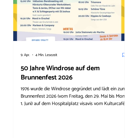
9. Apr.
4 Min. Lesezeit
50 Jahre Windrose auf dem
Brunnenfest 2026
1976 wurde die Windrose gegründet und lädt ein zum
Brunnenfest 2026 (vom Freitag, den 29. Mai bis Montag
1. Juni) auf dem Hospitalplatz visavis vom Kulturcafé
Windrose. Unser Motto ist „Mitmachen bei guter
Nachbarschaft!“ – mit Unterstützung vom Rotary Club
Oberursel und dem Kunstgriff. Wir wollen gemeinsam
mit Künstlern und Publikum Geburtstag feiern – und