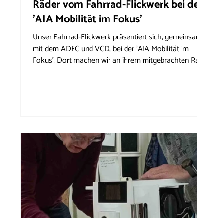
Räder vom Fahrrad-Flickwerk bei der
'AIA Mobilität im Fokus'
Unser Fahrrad-Flickwerk präsentiert sich, gemeinsam
mit dem ADFC und VCD, bei der 'AIA Mobilität im
Fokus'. Dort machen wir an ihrem mitgebrachten Rad
einen kleinen Radcheck, z.B. Bremsen oder
Gangschaltung nachjustieren oder wir analysieren
gemeinsam mit ihnen eventuelle Technikprobleme.
Der Check ist kostenlos. Spenden werden jedoch
gerne genommen. Außerdem bieten wir gebrauchte
Damen- und Herrenräder, sowie ein paar Roller zum
Verkauf an. Es handelt sich um Räder, die dem