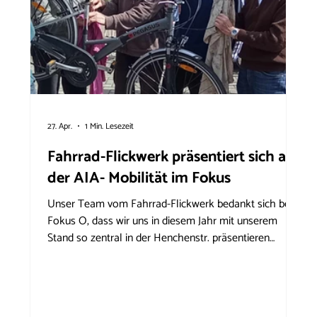
27. Apr.
1 Min. Lesezeit
Fahrrad-Flickwerk präsentiert sich auf
der AIA- Mobilität im Fokus
Unser Team vom Fahrrad-Flickwerk bedankt sich beim
Fokus O, dass wir uns in diesem Jahr mit unserem
Stand so zentral in der Henchenstr. präsentieren
durften. Mit unserem kleinen Servicestand konnten wir
vielen Radfahrer*Innen bei kleinen Reparaturen und
Checks an ihren mitgebrachten Räder behilflich sein.
Es gab interessante Fachgespräche über die