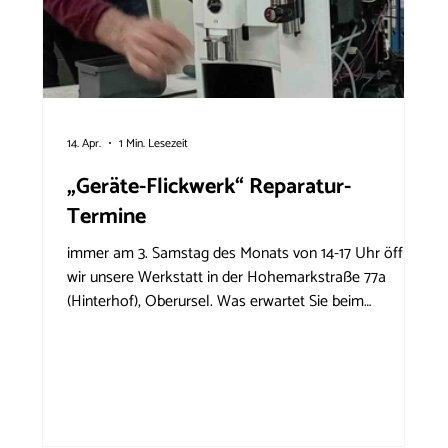
14. Apr.
1 Min. Lesezeit
„Geräte-Flickwerk“ Reparatur-
Termine
immer am 3. Samstag des Monats von 14-17 Uhr öffnen
wir unsere Werkstatt in der Hohemarkstraße 77a
(Hinterhof), Oberursel. Was erwartet Sie beim
Windrose-Geräte-Flickwerk? ‚Reparatur-Fans‘ und
‚Nachhaltigkeitsbegeisterte‘ finden hier Hilfe von
ehrenamtlichen Tüftlern: Gemeinsam werden defekte
Alltagsgegenstände wie Elektrogeräte, mechanische
Vorrichtungen und Haushaltsartikel repariert, statt sie
wegzuwerfen. Bisher wurden u. a. folgende