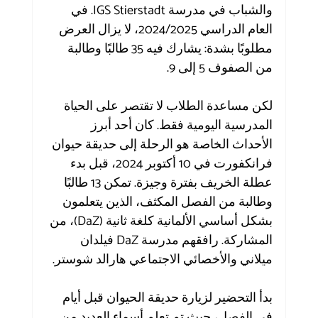
والشباب في مدرسة IGS Stierstadt. في 
العام الدراسي 2024/2025، لا يزال العرض 
مطلوبًا بشدة: يشارك فيه 35 طالبًا وطالبة 
من الصفوف 5 إلى 9.
لكن مساعدة الطلاب لا تقتصر على الحياة 
المدرسية اليومية فقط. كان أحد أبرز 
الأحداث الخاصة هو الرحلة إلى حديقة حيوان 
فرانكفورت في 10 أكتوبر 2024، قبل بدء 
عطلة الخريف بفترة وجيزة. تمكن 13 طالبًا 
وطالبة من الفصل المكثف، الذين يتعلمون 
بشكل أساسي الألمانية كلغة ثانية (DaZ)، من 
المشاركة. رافقهم مدرسة DaZ فيلدان 
ميلاني والأخصائي الاجتماعي هارالد شوستر.
بدأ التحضير لزيارة حديقة الحيوان قبل أيام 
في الفصل، حيث تم تعلم أسماء العديد من 