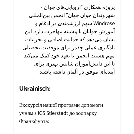
پروژه همکاری "اروپایی‌های جوان - 
شهروندان جوان جهان" انجمن بین‌المللی 
Windrose سهم ارزشمندی در ادغام و 
آموزش جوانان با پیشینه مهاجرت دارد. این 
نشان می‌دهد که حمایت اضافی و تجربیات 
یادگیری عملی چقدر برای موفقیت تحصیلی 
مهم هستند. انجمن با تعهد خود کمک می‌کند 
تا این دانش‌آموزان شانس بهتری برای 
آینده‌ای موفق در آلمان داشته باشند.
Ukrainisch:
Екскурсія нашої програми допомоги 
учням з IGS Stierstadt до зоопарку 
Франкфурта: