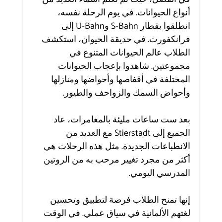
أنواع الحيوانات. في يوم الرحلة نفسه، 
انطلقوا بقطار S-Bahn وU-Bahn إلى 
فرانكفورت. في حديقة الحيوان، استكشف 
الطلاب عالم الحيوانات المتنوع في 
مجموعتين. شاهدوا بإعجاب الحيوانات 
المختلفة في أقفاصها وأحواضها ومنازلها 
وأحواض السمك والزواحف والطيور.
بعد ست ساعات مليئة بالمغامرات، عاد 
الجميع إلى Stierstadt مع العديد من 
الانطباعات الجديدة. مثل هذه الرحلات هي 
أكثر من مجرد تغيير مرحب به من الروتين 
المدرسي اليومي.
إنها تمنح الطلاب فرصة لتطبيق وتحسين 
لغتهم الألمانية في سياق عملي. في الوقت 