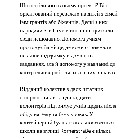
Що особливого в цьому проекті? Він 
орієнтований переважно на дітей з сімей 
іммігрантів або біженців. Деякі з них 
народилися в Німеччині, інші приїхали 
сюди нещодавно. Допомога учням 
пропонує їм місце, де вони отримують 
не лише підтримку в домашніх 
завданнях, але й допомогу у навчанні до 
контрольних робіт та загальних вправах.
Відданий колектив з двох штатних 
співробітників та одинадцяти 
волонтерів підтримує учнів щодня після 
обіду на 7-му та 8-му уроках. У 
контейнерній будівлі загальноосвітньої 
школи на вулиці Römerstraße є кілька 