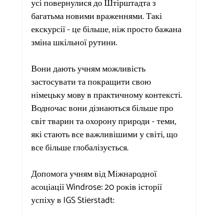
усі повернулися до Штірштадта з 
багатьма новими враженнями. Такі 
екскурсії - це більше, ніж просто бажана 
зміна шкільної рутини.
Вони дають учням можливість 
застосувати та покращити свою 
німецьку мову в практичному контексті. 
Водночас вони дізнаються більше про 
світ тварин та охорону природи - теми, 
які стають все важливішими у світі, що 
все більше глобалізується.
Допомога учням від Міжнародної 
асоціації Windrose: 20 років історії 
успіху в IGS Stierstadt: