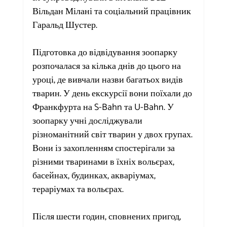
Вільдан Мілані та соціальний працівник 
Гаральд Шустер.
Підготовка до відвідування зоопарку 
розпочалася за кілька днів до цього на 
уроці, де вивчали назви багатьох видів 
тварин. У день екскурсії вони поїхали до 
Франкфурта на S-Bahn та U-Bahn. У 
зоопарку учні досліджували 
різноманітний світ тварин у двох групах. 
Вони із захопленням спостерігали за 
різними тваринами в їхніх вольєрах, 
басейнах, будинках, акваріумах, 
тераріумах та вольєрах.
Після шести годин, сповнених пригод, 