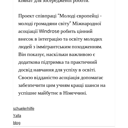
кімнат для зосередженої роботи.
Проект співпраці "Молоді європейці - 
молоді громадяни світу" Міжнародної 
асоціації Windrose робить цінний 
внесок в інтеграцію та освіту молодих 
людей з іммігрантським походженням. 
Він показує, наскільки важливою є 
додаткова підтримка та практичний 
досвід навчання для успіху в освіті. 
Своєю відданістю асоціація допомагає 
забезпечити цим учням кращі шанси на 
успішне майбутнє в Німеччині.
schuelerhilfe
Yalla
blog