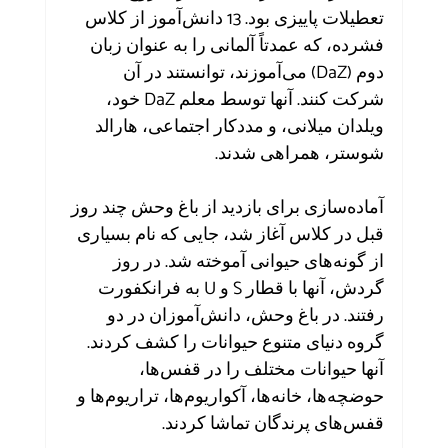
تعطیلات پاییزی بود. 13 دانش‌آموز از کلاس 
فشرده، که عمدتاً آلمانی را به عنوان زبان 
دوم (DaZ) می‌آموزند، توانستند در آن 
شرکت کنند. آنها توسط معلم DaZ خود، 
ویلدان میلانی، و مددکار اجتماعی، هارالد 
شوستر، همراهی شدند.
آماده‌سازی برای بازدید از باغ وحش چند روز 
قبل در کلاس آغاز شد، جایی که نام بسیاری 
از گونه‌های حیوانی آموخته شد. در روز 
گردش، آنها با قطار S و U به فرانکفورت 
رفتند. در باغ وحش، دانش‌آموزان در دو 
گروه دنیای متنوع حیوانات را کشف کردند. 
آنها حیوانات مختلف را در قفس‌ها، 
حوضچه‌ها، خانه‌ها، آکواریوم‌ها، تراریوم‌ها و 
قفس‌های پرندگان تماشا کردند.