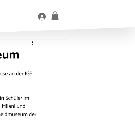
seum
ose an der IGS 
n Schüler im 
 Milani und 
 Geldmuseum der 